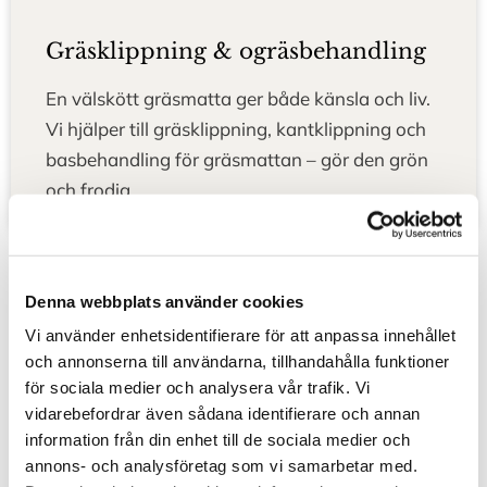
Gräsklippning & ogräsbehandling
En välskött gräsmatta ger både känsla och liv.
Vi hjälper till gräsklippning, kantklippning och
basbehandling för gräsmattan – gör den grön
och frodig.
Denna webbplats använder cookies
Vi använder enhetsidentifierare för att anpassa innehållet
och annonserna till användarna, tillhandahålla funktioner
Tidigare skötseluppdrag
för sociala medier och analysera vår trafik. Vi
vidarebefordrar även sådana identifierare och annan
Vill du se resultatet av våra insatser i verkligheten?
information från din enhet till de sociala medier och
annons- och analysföretag som vi samarbetar med.
Här visar vi före/efter-bilder från trädgårdar vi