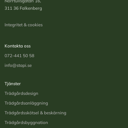
Norrtullsgatan 16,
311 36 Falkenberg
Integritet & cookies
Kontakta oss
072-441 50 58
info@stapi.se
Tjänster
Trädgårds­design
Trädgårds­anläggning
Trädgårds­skötsel & beskärning
Trädgårds­byggnation