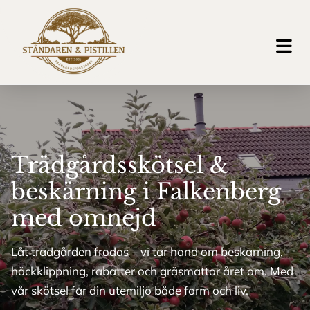
Trädgårdsskötsel &
beskärning i Falkenberg
med omnejd
Låt trädgården frodas – vi tar hand om beskärning,
häckklippning, rabatter och gräsmattor året om. Med
vår skötsel får din utemiljö både form och liv.